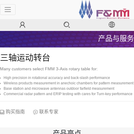
产品与服务
三轴运动转台
Many customers select FMM 3-Axis rotary table for:
High precision in rotational accuracy and back-slash performance
Wireless products measurement in anechoic chambers for pattern measurement
Base station and microwave antennas outdoor farfield measurement
Commercial radar pattern and ERIP testing with cares for Turn-key performance
购买指南
联系专家
产品亮点