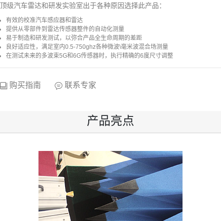
顶级汽车雷达和研发实验室出于各种原因选择此产品：
有效的校准汽车感应器和雷达
提供从零部件到雷达传感器整件的自动化测量
易于制造和研发测试，以弥合产品全生命周期的差距
良好适应性，满足室内0.5-750ghz各种微波\毫米波混合场测量
在测试未来的多波束5G和6G传感器时，执行精确的6度尺寸调整
购买指南
联系专家
产品亮点