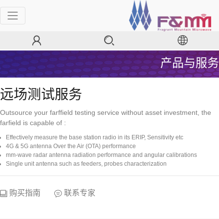
产品与服务
远场测试服务
Outsource your farffield testing service without asset investment, the
farfield is capable of :
Effectively measure the base station radio in its ERIP, Sensitivity etc
4G & 5G antenna Over the Air (OTA) performance
mm-wave radar antenna radiation performance and angular calibrations
Single unit antenna such as feeders, probes characterization
购买指南
联系专家