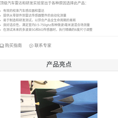
顶级汽车雷达和研发实验室出于各种原因选择此产品：
有效的校准汽车感应器和雷达
提供从零部件到雷达传感器整件的自动化测量
易于制造和研发测试，以弥合产品全生命周期的差距
良好适应性，满足室内0.5-750ghz各种微波\毫米波混合场测量
在测试未来的多波束5G和6G传感器时，执行精确的6度尺寸调整
购买指南
联系专家
产品亮点