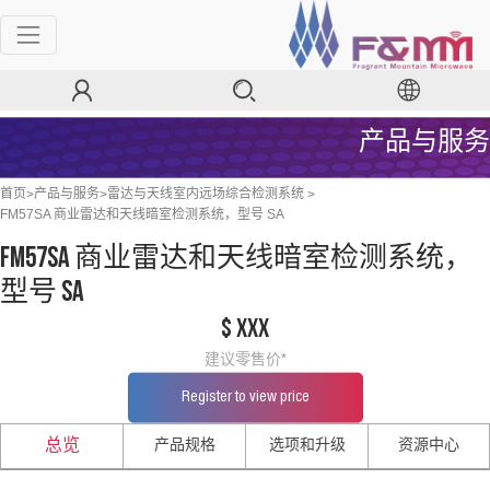
产品与服务
>
>
>
首页
产品与服务
雷达与天线室内远场综合检测系统
FM57SA 商业雷达和天线暗室检测系统，型号 SA
FM57SA 商业雷达和天线暗室检测系统，
型号 SA
$ xxx
建议零售价*
Register to view price
产品规格
选项和升级
资源中心
总览