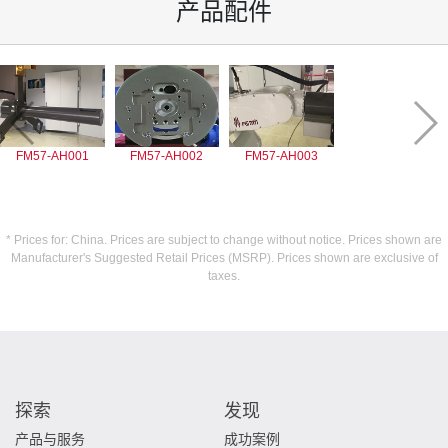
产品配件
FM57-AH001
FM57-AH002
FM57-AH003
* Prices for: China. Prices are subject to change without notice. Prices shown are
Manufacturer's Suggested Retail Prices (MSRP). Prices shown are exclusive of
taxes.
探索
发现
产品与服务
成功案例