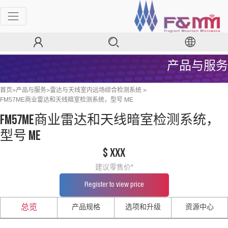
产品与服务
>
>
>
首页
产品与服务
雷达与天线室内远场综合检测系统
FM57ME商业雷达和天线暗室检测系统，型号 ME
FM57ME商业雷达和天线暗室检测系统，
型号 ME
$ xxx
建议零售价*
Register to view price
产品规格
选项和升级
资源中心
总览