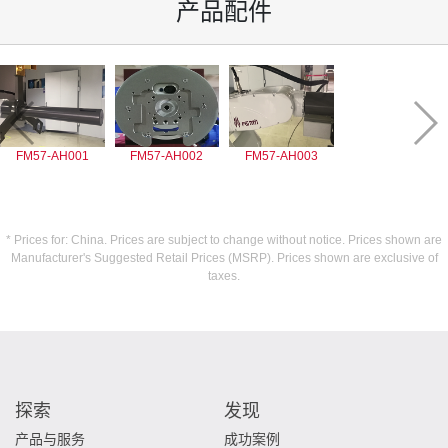
产品配件
FM57-AH001
FM57-AH002
FM57-AH003
* Prices for: China. Prices are subject to change without notice. Prices shown are
Manufacturer's Suggested Retail Prices (MSRP). Prices shown are exclusive of
taxes.
探索
发现
产品与服务
成功案例