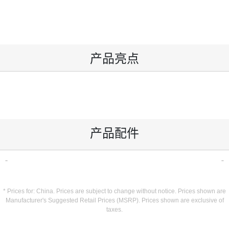
产品亮点
产品配件
* Prices for: China. Prices are subject to change without notice. Prices shown are
Manufacturer's Suggested Retail Prices (MSRP). Prices shown are exclusive of
taxes.