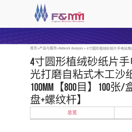
>
>
>
4寸圆形植绒砂纸片手电钻角磨
首页
产品与服务
Network Analysis
4寸圆形植绒砂纸片
光打磨自粘式木工沙纸磨片
100MM【800目】100
盘+螺纹杆】
总览