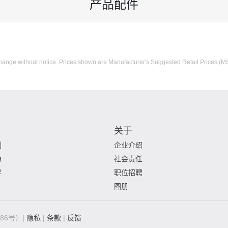
产品配件
o change without notice. Prices shown are Manufacturer's Suggested Retail Prices (M
关于
例
企业介绍
源
社会责任
伴
职位招聘
图册
186号）|
隐私
|
条款
|
反馈