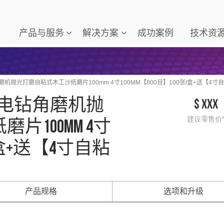
产品与服务
解决方案
成功案例
技术资
机抛光打磨自粘式木工沙纸磨片100mm 4寸100MM【800目】100张/盒+送【4寸
手电钻角磨机抛
$ xxx
100mm 4寸
建议零售价
张/盒+送【4寸自粘
产品规格
选项和升级