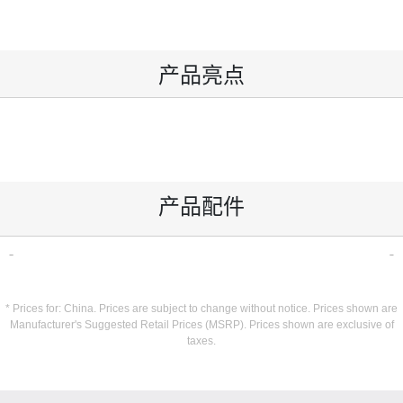
产品亮点
产品配件
* Prices for: China. Prices are subject to change without notice. Prices shown are
Manufacturer's Suggested Retail Prices (MSRP). Prices shown are exclusive of
taxes.