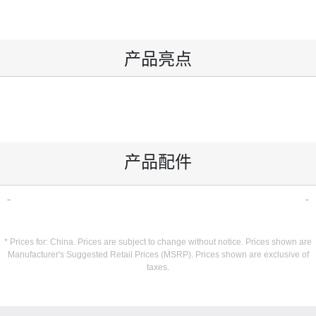
产品亮点
产品配件
* Prices for: China. Prices are subject to change without notice. Prices shown are
Manufacturer's Suggested Retail Prices (MSRP). Prices shown are exclusive of
taxes.