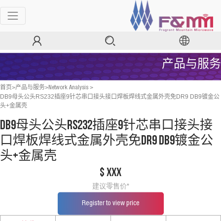
产品与服务
>
>
>
首页
产品与服务
Network Analysis
DB9母头公头RS232插座9针芯串口接头接口焊板焊线式金属外壳免DR9 DB9镀金公
头+金属壳
DB9母头公头RS232插座9针芯串口接头接
口焊板焊线式金属外壳免DR9 DB9镀金公
头+金属壳
$ xxx
建议零售价*
Register to view price