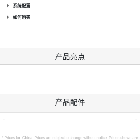
系统配置
如何购买
产品亮点
产品配件
* Prices for: China. Prices are subject to change without notice. Prices shown are