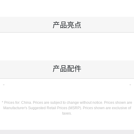
产品亮点
产品配件
* Prices for: China. Prices are subject to change without notice. Prices shown are
Manufacturer's Suggested Retail Prices (MSRP). Prices shown are exclusive of
taxes.