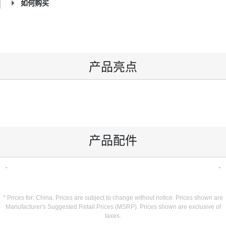
如何购买
产品亮点
产品配件
* Prices for: China. Prices are subject to change without notice. Prices shown are
Manufacturer's Suggested Retail Prices (MSRP). Prices shown are exclusive of
taxes.