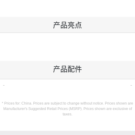
产品亮点
产品配件
* Prices for: China. Prices are subject to change without notice. Prices shown are
Manufacturer's Suggested Retail Prices (MSRP). Prices shown are exclusive of
taxes.