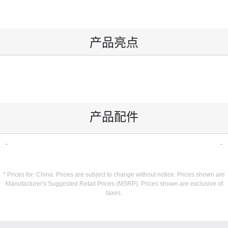
产品亮点
产品配件
* Prices for: China. Prices are subject to change without notice. Prices shown are
Manufacturer's Suggested Retail Prices (MSRP). Prices shown are exclusive of
taxes.