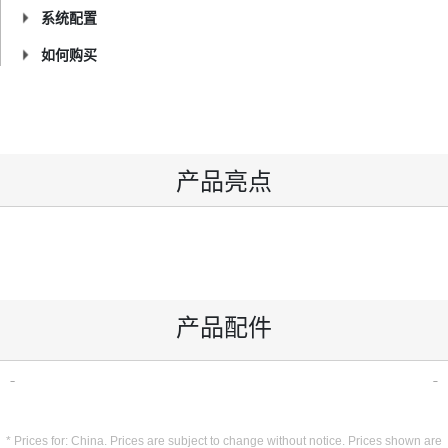
系统配置
如何购买
产品亮点
产品配件
* Prices for: China. Prices are subject to change without notice. Prices shown are